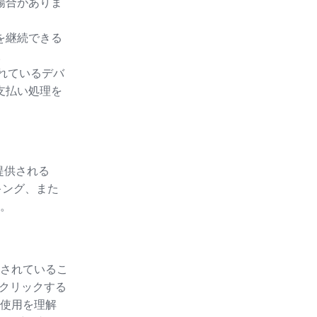
場合がありま
を継続できる
。
されているデバ
支払い処理を
提供される
キング、また
。
されているこ
をクリックする
使用を理解