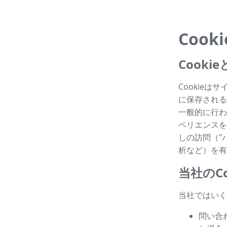
Cook
Cook
Cookie
に保存される
一般的に行わ
ペリエンスを
しの訪問（"パ
析など）を有
当社のCo
当社ではいく
問い合