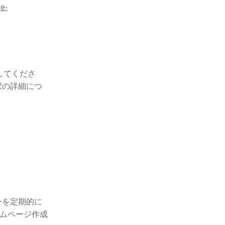
e-
スしてくださ
択の詳細につ
ーを定期的に
ムページ作成