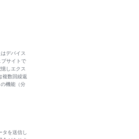
たはデバイス
ェブサイトで
記憶しエクス
たは複数回繰返
ースの機能（分
ータを送信し